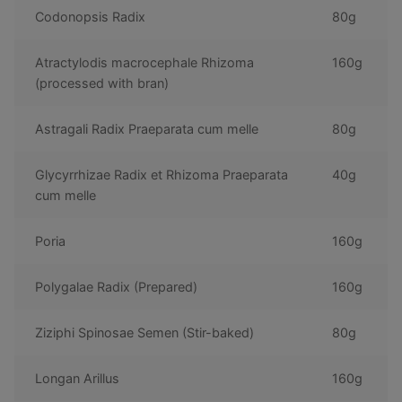
Codonopsis Radix
80g
Atractylodis macrocephale Rhizoma
160g
(processed with bran)
Astragali Radix Praeparata cum melle
80g
Glycyrrhizae Radix et Rhizoma Praeparata
40g
cum melle
Poria
160g
Polygalae Radix (Prepared)
160g
Ziziphi Spinosae Semen (Stir-baked)
80g
Longan Arillus
160g