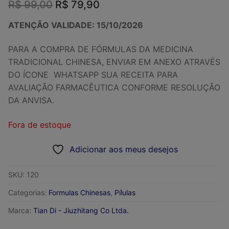
O
O
R$
99,00
R$
79,90
preço
preço
original
atual
ATENÇÃO VALIDADE: 15/10/2026
era:
é:
R$ 99,00.
R$ 79,90.
PARA A COMPRA DE FÓRMULAS DA MEDICINA
TRADICIONAL CHINESA, ENVIAR EM ANEXO ATRAVÉS
DO ÍCONE WHATSAPP SUA RECEITA PARA
AVALIAÇÃO FARMACÊUTICA CONFORME RESOLUÇÃO
DA ANVISA.
Fora de estoque
Adicionar aos meus desejos
SKU:
120
Categorias:
Formulas Chinesas
,
Pílulas
Marca:
Tian Di - Jiuzhitang Co Ltda.