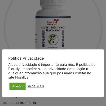
Política Privacidade
A sua privacidade é importante para nós. É política da
Florallys respeitar a sua privacidade em relação a
qualquer informação sua que possamos coletar no
site Florallys
CÁPSULAS
Saiba Mais
Aceitar
GUI FU DI HUANG JIAO NANG 340mg TAIMIN –
180 caps.
O
O
R$
156,00
R$
135,00
preço
preço