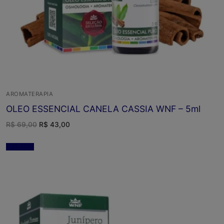
AROMATERAPIA
OLEO ESSENCIAL CANELA CASSIA WNF – 5ml
O
O
R$
69,00
R$
43,00
preço
preço
original
atual
era:
é:
Leia mais
R$ 69,00.
R$ 43,00.