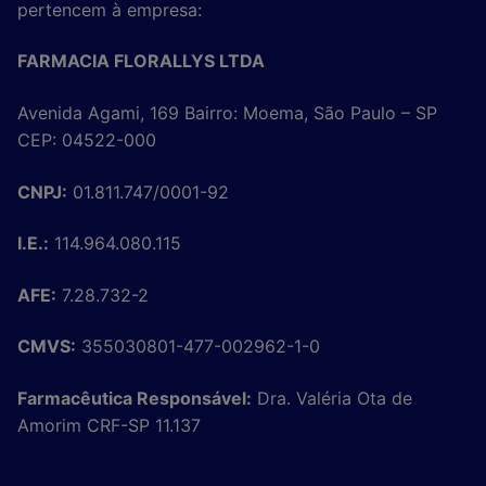
pertencem à empresa:
FARMACIA FLORALLYS LTDA
Avenida Agami, 169 Bairro: Moema, São Paulo – SP
CEP: 04522-000
CNPJ:
01.811.747/0001-92
I.E.:
114.964.080.115
AFE:
7.28.732-2
CMVS:
355030801-477-002962-1-0
Farmacêutica Responsável:
Dra. Valéria Ota de
Amorim CRF-SP 11.137