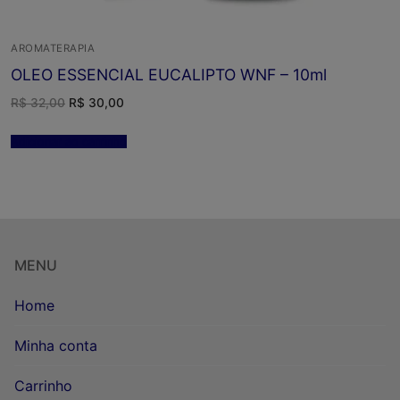
AROMATERAPIA
OLEO ESSENCIAL EUCALIPTO WNF – 10ml
O
O
R$
32,00
R$
30,00
preço
preço
original
atual
era:
é:
Adicionar ao carrinho
R$ 32,00.
R$ 30,00.
MENU
Home
Minha conta
Carrinho