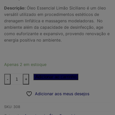
Descrição:
Óleo Essencial Limão Siciliano é um óleo
versátil utilizado em procedimentos estéticos de
drenagem linfática e massagens modeladoras.
N
o
ambiente além da capacidade de desinfecção, age
como euforizante e expansivo, provendo renovação e
energia positiva no ambiente.
Apenas 2 em estoque
OLEO
Adicionar ao carrinho
-
+
ESSENCIAL
LIMAO
Adicionar aos meus desejos
SICILIANO
WNF
SKU:
308
-
5ml