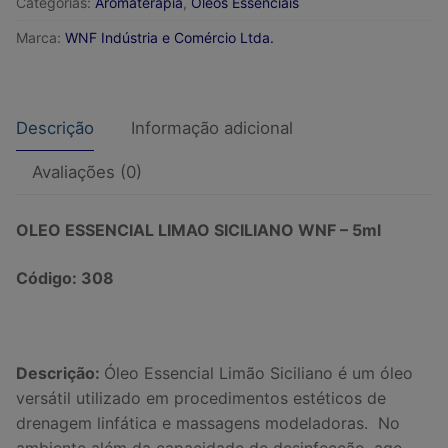
Categorias:
Aromaterapia
,
Óleos Essenciais
quantidade
Marca:
WNF Indústria e Comércio Ltda.
Descrição
Informação adicional
Avaliações (0)
OLEO ESSENCIAL LIMAO SICILIANO WNF – 5ml
Código: 308
Descrição:
Óleo Essencial Limão Siciliano é um óleo
versátil utilizado em procedimentos estéticos de
drenagem linfática e massagens modeladoras.
N
o
ambiente além da capacidade de desinfecção, age