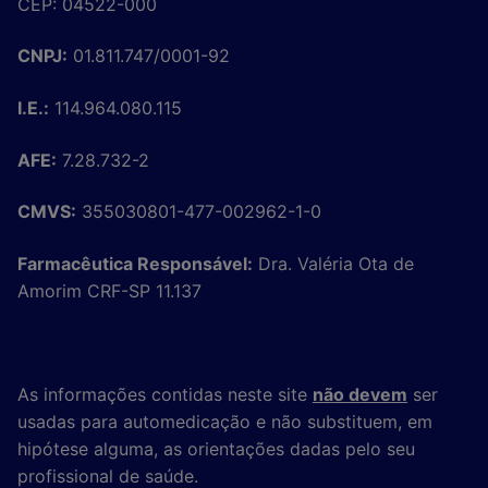
CEP: 04522-000
CNPJ:
01.811.747/0001-92
I.E.:
114.964.080.115
AFE:
7.28.732-2
CMVS:
355030801-477-002962-1-0
Farmacêutica Responsável:
Dra. Valéria Ota de
Amorim CRF-SP 11.137
As informações contidas neste site
não devem
ser
usadas para automedicação e não substituem, em
hipótese alguma, as orientações dadas pelo seu
profissional de saúde.