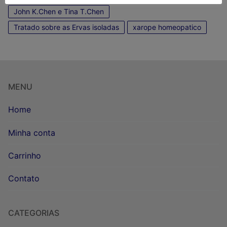
John K.Chen e Tina T.Chen
Tratado sobre as Ervas isoladas
xarope homeopatico
MENU
Home
Minha conta
Carrinho
Contato
CATEGORIAS