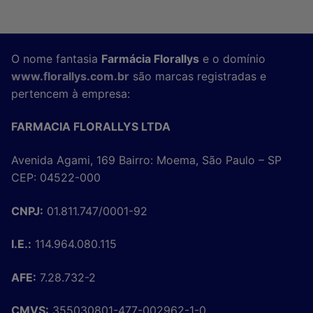
O nome fantasia
Farmácia Florallys
e o domínio
www.florallys.com.br
são marcas registradas e
pertencem à empresa:
FARMACIA FLORALLYS LTDA
Avenida Agami, 169 Bairro: Moema, São Paulo – SP
CEP: 04522-000
CNPJ:
01.811.747/0001-92
I.E.:
114.964.080.115
AFE:
7.28.732-2
CMVS:
355030801-477-002962-1-0