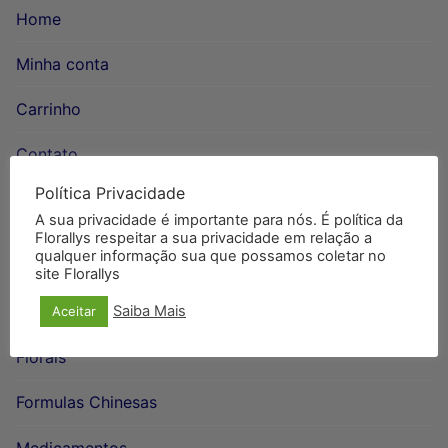
Home
Minha conta
Carrinho
Contato
Política Privacidade
A sua privacidade é importante para nós. É política da
CATEGORIAS
Florallys respeitar a sua privacidade em relação a
qualquer informação sua que possamos coletar no
Aromaterapia
site Florallys
Cosmeticos
Saiba Mais
Aceitar
Florais
Formulas Chinesas
Medicamentos