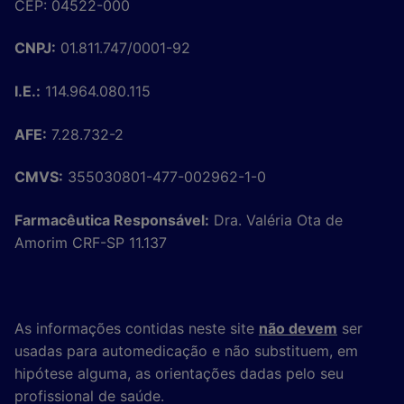
CEP: 04522-000
CNPJ:
01.811.747/0001-92
I.E.:
114.964.080.115
AFE:
7.28.732-2
CMVS:
355030801-477-002962-1-0
Farmacêutica Responsável:
Dra. Valéria Ota de
Amorim CRF-SP 11.137
As informações contidas neste site
não devem
ser
usadas para automedicação e não substituem, em
hipótese alguma, as orientações dadas pelo seu
profissional de saúde.