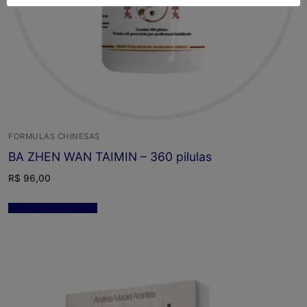
FORMULAS CHINESAS
BA ZHEN WAN TAIMIN – 360 pilulas
R$
96,00
Adicionar ao carrinho