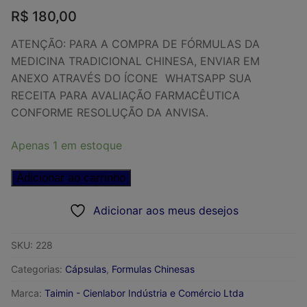
R$
180,00
ATENÇÃO: PARA A COMPRA DE FÓRMULAS DA
MEDICINA TRADICIONAL CHINESA, ENVIAR EM
ANEXO ATRAVÉS DO ÍCONE WHATSAPP SUA
RECEITA PARA AVALIAÇÃO FARMACÊUTICA
CONFORME RESOLUÇÃO DA ANVISA.
Apenas 1 em estoque
QING
Adicionar ao carrinho
GAN
Adicionar aos meus desejos
LI
DAN
JIAO
SKU:
228
NANG
Categorias:
Cápsulas
,
Formulas Chinesas
350mg
Marca:
Taimin - Cienlabor Indústria e Comércio Ltda
TAIMIN