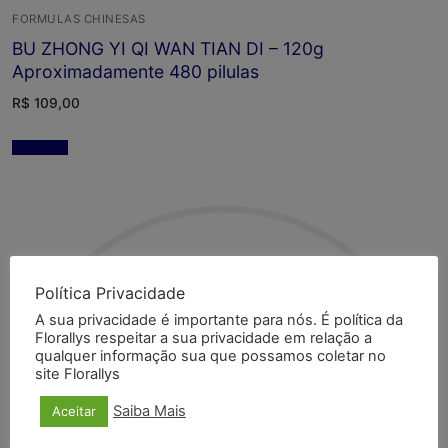
FORMULAS CHINESAS
BU ZHONG YI QI WAN TIAN DI – 120g
Aproximadamente 480 pilulas
R$
109,00
Leia mais
Política Privacidade
A sua privacidade é importante para nós. É política da
Florallys respeitar a sua privacidade em relação a
qualquer informação sua que possamos coletar no
site Florallys
Saiba Mais
Aceitar