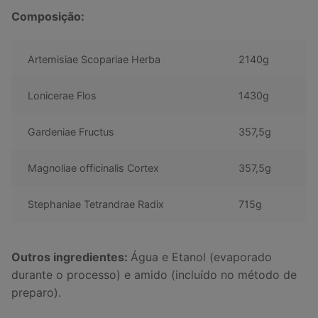
Composição:
Artemisiae Scopariae Herba
2140g
Lonicerae Flos
1430g
Gardeniae Fructus
357,5g
Magnoliae officinalis Cortex
357,5g
Stephaniae Tetrandrae Radix
715g
Outros ingredientes:
Água e Etanol (evaporado
durante o processo) e amido (incluído no método de
preparo).